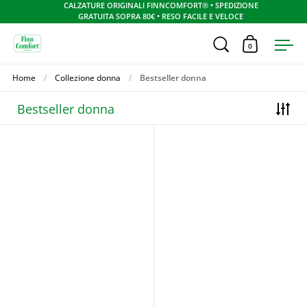
CALZATURE ORIGINALI FINNCOMFORT® • SPEDIZIONE
GRATUITA SOPRA 80€ • RESO FACILE E VELOCE
Apri ricerca
0
Apri carrel
Apr
Skip to content
Home
/
Collezione donna
/
Bestseller donna
Bestseller donna