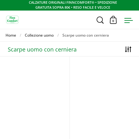
CALZATURE ORIGINALI FINNCOMFORT® • SPEDIZIONE
GRATUITA SOPRA 80€ • RESO FACILE E VELOCE
Apri ricerca
0
Apri carrel
Apr
Skip to content
Home
/
Collezione uomo
/
Scarpe uomo con cerniera
Scarpe uomo con cerniera