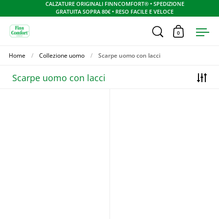
CALZATURE ORIGINALI FINNCOMFORT® • SPEDIZIONE
GRATUITA SOPRA 80€ • RESO FACILE E VELOCE
Apri ricerca
0
Apri carrel
Apr
Skip to content
Home
/
Collezione uomo
/
Scarpe uomo con lacci
Scarpe uomo con lacci