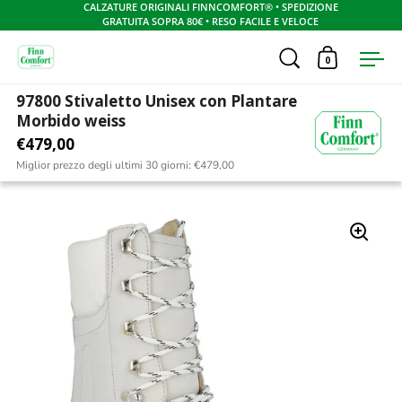
CALZATURE ORIGINALI FINNCOMFORT® • SPEDIZIONE
GRATUITA SOPRA 80€ • RESO FACILE E VELOCE
Apri ricerca
0
Apri carrel
Apr
Skip to content
97800 Stivaletto Unisex con Plantare
Home
/
Collezione uomo
/
97800 Unisex con Plantare Morbido Nuri/
Morbido weiss
€479,00
Miglior prezzo degli ultimi 30 giorni:
€479,00