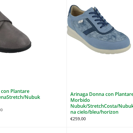
con Plantare
Arinaga Donna con Plantar
enaStretch/Nubuk
Morbido
Nubuk/StretchCosta/Nubu
00
na cielo/bleu/horizon
€259,00