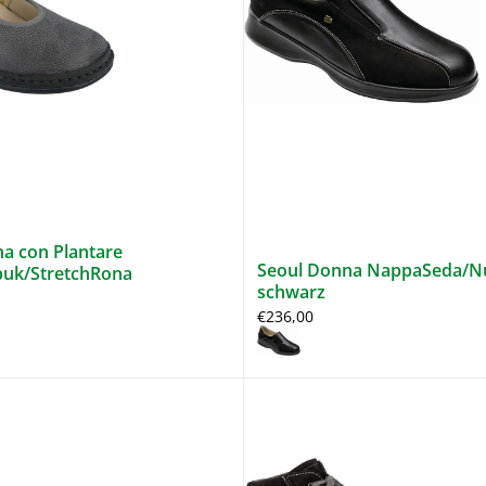
a con Plantare
Seoul Donna NappaSeda/N
uk/StretchRona
schwarz
€236,00