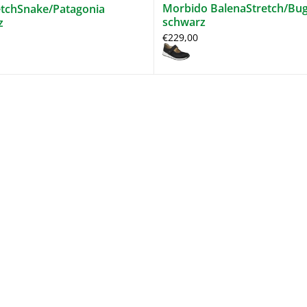
Morbido BalenaStretch/Bu
etchSnake/Patagonia
schwarz
z
€229,00