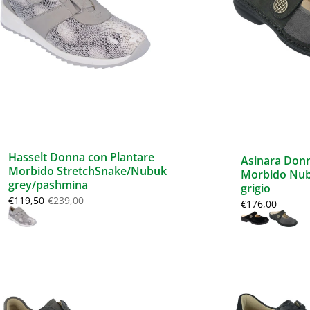
Hasselt Donna con Plantare
Asinara Donn
Morbido StretchSnake/Nubuk
Morbido Nub
grey/pashmina
grigio
€119,50
€239,00
€176,00