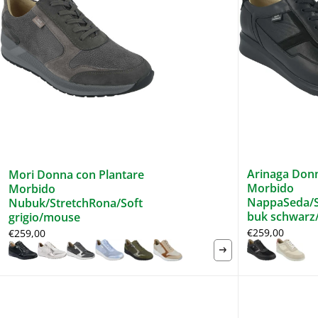
Arinaga Donn
Mori Donna con Plantare
Morbido
Morbido
NappaSeda/S
Nubuk/StretchRona/Soft
buk schwarz
grigio/mouse
€259,00
€259,00