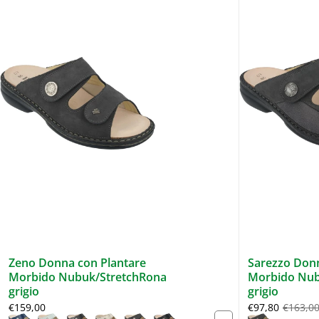
Zeno Donna con Plantare
Sarezzo Donn
Morbido Nubuk/StretchRona
Morbido Nub
grigio
grigio
€159,00
€97,80
€163,0