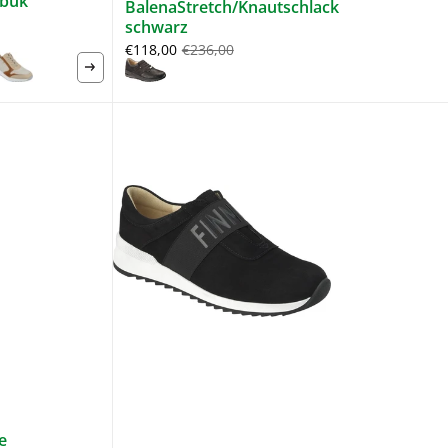
ubuk
BalenaStretch/Knautschlack
schwarz
€118,00
€236,00
e