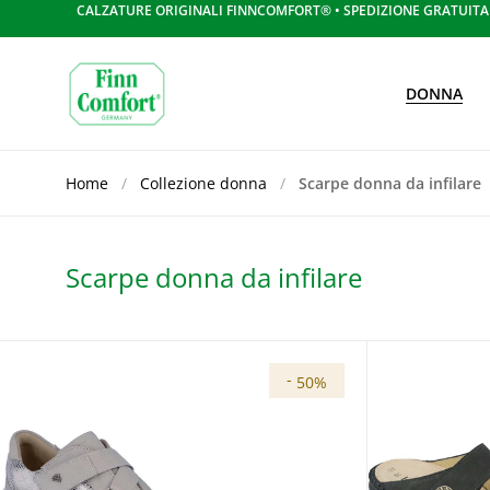
CALZATURE ORIGINALI FINNCOMFORT® • SPEDIZIONE GRATUITA S
DONNA
Skip to content
Home
/
Collezione donna
/
Scarpe donna da infilare
Scarpe donna da infilare
-
50%