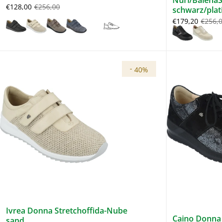
Nuri/BalenaS
€128,00
€256,00
schwarz/plat
€179,20
€256,
-
40%
Ivrea Donna Stretchoffida-Nube
Caino Donna 
sand