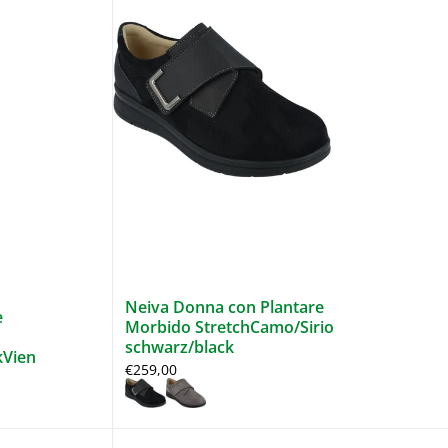
Neiva Donna con Plantare
e
Morbido StretchCamo/Sirio
schwarz/black
kVien
€259,00