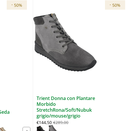
-
-
50%
50%
Trient Donna con Plantare
Morbido
StretchRona/Soft/Nubuk
Seda
grigio/mouse/grigio
€144,50
€289,00