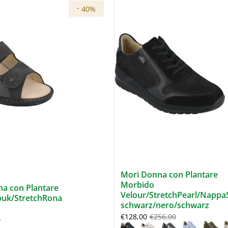
-
40%
Mori Donna con Plantare
Morbido
a con Plantare
Velour/StretchPearl/Nappa
uk/StretchRona
schwarz/nero/schwarz
€128,00
€256,00
0