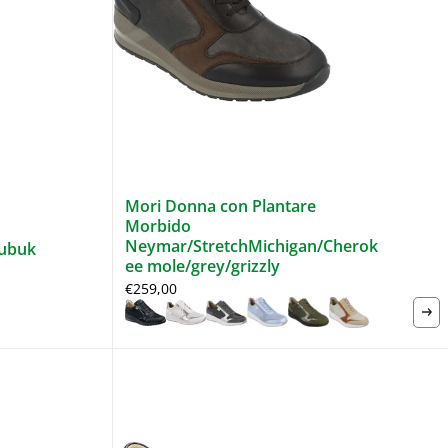
Mori Donna con Plantare
Morbido
Neymar/StretchMichigan/Cherok
ubuk
ee mole/grey/grizzly
€259,00