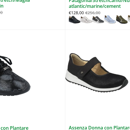
tretch/Maglia
Patagonia/StretchCamo/N
in
atlantic/marine/cement
00
€128,00
€256,00
Assenza Donna con Plantar
con Plantare