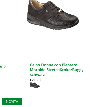
Caino Donna con Plantare
buk
Morbido StretchKroko/Buggy
schwarz
€216,00
NOVITÀ