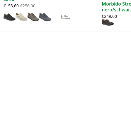
Morbido Str
€153,60
€256,00
nero/schwar
€249,00