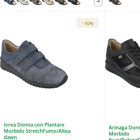
-
50%
Ivrea Donna con Plantare
Arinaga Donn
Morbido StretchFumo/Altea
Morbido
dawn