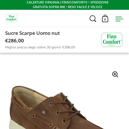
CALZATURE ORIGINALI FINNCOMFORT® • SPEDIZIONE
GRATUITA SOPRA 80€ • RESO FACILE E VELOCE
Apri ricerca
0
Apri carrel
Apr
Skip to content
Sucre Scarpe Uomo nut
Home
/
Catalogo
/
Sucre Uomo Nomad nut
€286,00
Miglior prezzo degli ultimi 30 giorni:
€286,00