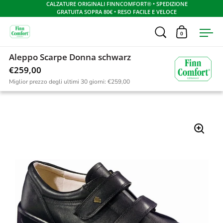
CALZATURE ORIGINALI FINNCOMFORT® • SPEDIZIONE
GRATUITA SOPRA 80€ • RESO FACILE E VELOCE
Apri ricerca
0
Apri carrel
Apr
Skip to content
Aleppo Scarpe Donna schwarz
Home
/
Catalogo
/
Aleppo Donna Nappa Seda schwarz
€259,00
Miglior prezzo degli ultimi 30 giorni:
€259,00