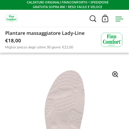
CALZATURE ORIGINALI FINNCOMFORT® • SPEDIZIONE
GRATUITA SOPRA 80€ • RESO FACILE E VELOCE
Apri ricerca
0
Apri carrel
Apr
Skip to content
Plantare massaggiatore Lady-Line
Home
/
Catalogo
/
Plantare massaggiatore Lady-Line
€18,00
Miglior prezzo degli ultimi 30 giorni:
€22,00