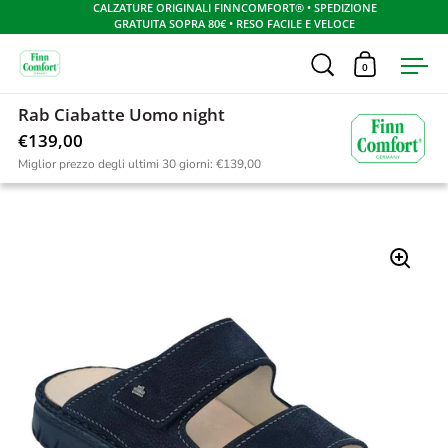
CALZATURE ORIGINALI FINNCOMFORT® • SPEDIZIONE
GRATUITA SOPRA 80€ • RESO FACILE E VELOCE
Apri ricerca
0
Apri carrel
Apr
Skip to content
Rab Ciabatte Uomo night
Home
/
Collezione uomo
/
Rab Uomo NubukRona night
€139,00
Miglior prezzo degli ultimi 30 giorni:
€139,00