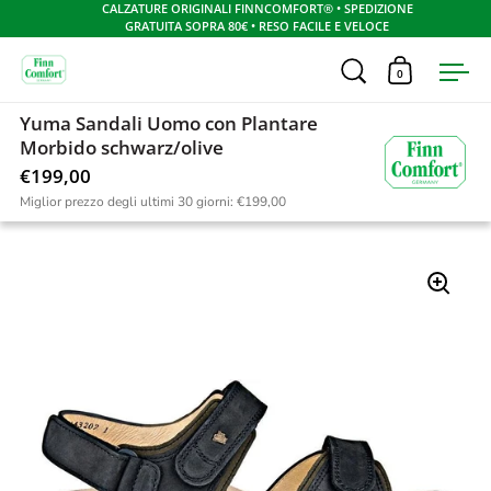
CALZATURE ORIGINALI FINNCOMFORT® • SPEDIZIONE
GRATUITA SOPRA 80€ • RESO FACILE E VELOCE
Apri ricerca
0
Apri carrel
Apr
Skip to content
Yuma Sandali Uomo con Plantare
Home
/
Collezione uomo
/
Yuma Uomo con Plantare Morbido Buggy s
Morbido schwarz/olive
€199,00
Miglior prezzo degli ultimi 30 giorni:
€199,00