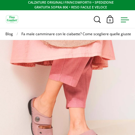
CALZATURE ORIGINALI FINNCOMFORT® • SPEDIZIONE
GRATUITA SOPRA 80€ • RESO FACILE E VELOCE
Apri ricerca
0
Apri carrel
Apr
Skip to content
Blog
/
Fa male camminare con le ciabatte? Come scegliere quelle giuste